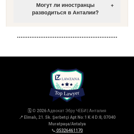
Могут ли иностранцы
+
разводиться в Анталии?
Важное замечание:
Телефонные консультации не
предоставляются. Для получения
информации необходимо записаться на
приём.
🗓 © 2026
Адвокат Эбру ЧЕБИ | Анталия
📍 Elmalı, 21. Sk. Şerbetçi Apt No:1 K:4 D:8, 07040
Muratpaşa/Antalya
📞
05326461170