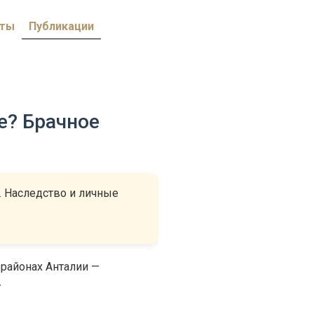
кты
Публикации
е? Брачное
. Наследство и личные
районах Анталии —
»