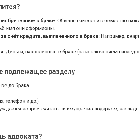
лится?
риобретённые в браке:
Обычно считаются совместно наж
чьё имя они оформлены.
за счёт кредита, выплаченного в браке:
Например, кварт
я:
Деньги, накопленные в браке (за исключением наследст
не подлежащее разделу
ое до брака
, телефон и др.)
суждается вопрос: считать ли имущество подарком, наслед
ь адвоката?