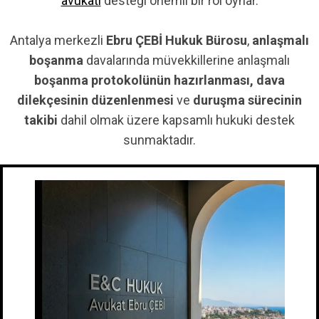
avukatı
desteği önemli bir rol oynar.
Antalya merkezli
Ebru ÇEBİ Hukuk Bürosu
,
anlaşmalı
boşanma
davalarında müvekkillerine anlaşmalı
boşanma protokolünün hazırlanması, dava
dilekçesinin düzenlenmesi
ve
duruşma sürecinin
takibi
dahil olmak üzere kapsamlı hukuki destek
sunmaktadır.