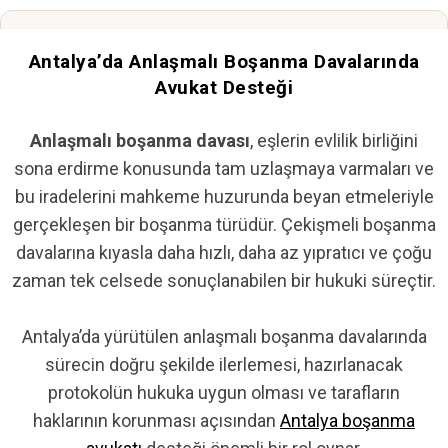
Tek Celsede Boşanma
Antalya’da Anlaşmalı Boşanma Davalarında
Mümkün mü?
Avukat Desteği
Ne Kadar Sürer?
Anlaşmalı boşanma davası
, eşlerin evlilik birliğini
Süre detayları
sona erdirme konusunda tam uzlaşmaya varmaları ve
bu iradelerini mahkeme huzurunda beyan etmeleriyle
gerçekleşen bir boşanma türüdür. Çekişmeli boşanma
Gerekli Evraklar
davalarına kıyasla daha hızlı, daha az yıpratıcı ve çoğu
Tam liste
zaman tek celsede sonuçlanabilen bir hukuki süreçtir.
1 Yıl Şartı
Antalya’da yürütülen anlaşmalı boşanma davalarında
Detaylı anlatım
sürecin doğru şekilde ilerlemesi, hazırlanacak
protokolün hukuka uygun olması ve tarafların
haklarının korunması açısından
Antalya boşanma